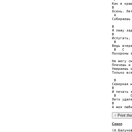
Как в краю
B         
Осень. Лет
 A        
Собираешь 
B         
Я лежу зад
B         
Испугать, 
 B        
Ведь вчера
 B   C    
Похороны 
Не могу с
Плачешь и 
Умираешь о
Только все
 B        
Северная м
B         
И печать з
 B       C
Лето удаля
B         
Сокол
(А.Балунов