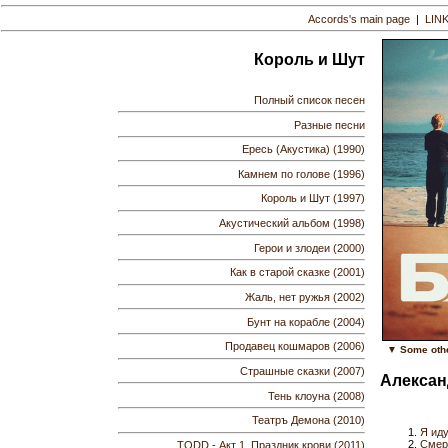
Accords's main page
|
LIN
Король и Шут
Полный список песен
Разные песни
Ересь (Акустика) (1990)
Камнем по голове (1996)
Король и Шут (1997)
Акустический альбом (1998)
Герои и злодеи (2000)
Как в старой сказке (2001)
Жаль, нет ружья (2002)
Бунт на корабле (2004)
Продавец кошмаров (2006)
▼ Some othe
Страшные сказки (2007)
Алексан
Тень клоуна (2008)
Театръ Демона (2010)
Я иду
Смер
TODD - Акт 1. Праздник крови (2011)