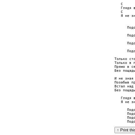
   C      
   Глядя в
   C      
   Я не зн
          
      Подо
          
      Подо
          
      Подо
	        Em D    G        H7

      Подо
Только сто
Только в п
Прямо в се
Без пощады
И не зная 
Позабыв пр
Встал над 
Без пощады
   Глядя в
   Я не зн
      Подо
      Подо
      Подо