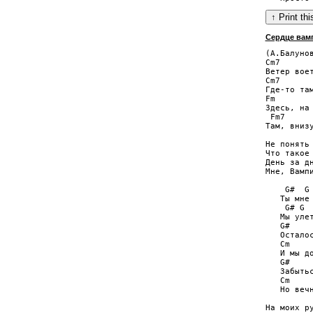
Сердце вам
(А.Балунов
Cm7       
Ветер воет
Cm7       
Где-то там
Fm        
Здесь, на 
 Fm7      
Там, внизу
Не понять 
Что такое 
День за дн
Мне, Вампи
    G#  G 
   Ты мне 
    G# G  
   Мы улет
   G#     
   Осталос
   Cm

   И мы до
   G#     
   Забытьс
   Cm     
   Но вечн
На моих ру