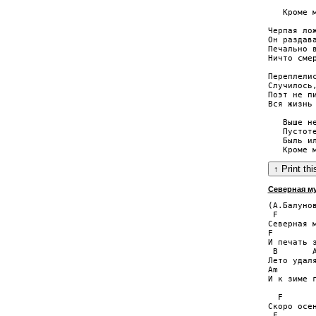
          
   Кроме м
Черпая лож
Он раздава
Печально в
Ничто смер
Переплелис
Случилось,
Поэт не пи
Вся жизнь 
   Выше не
   Пустоте
   Быль ил
Северная м
(А.Балунов
 F        
Северная м
F         
И печать з
 B       A
Лето удаля
Am        
И к зиме г
  F       
Скоро осен
 F        