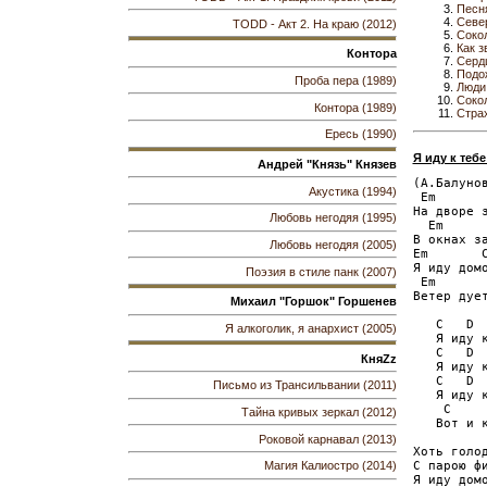
Песня
Севе
TODD - Акт 2. На краю (2012)
Соко
Как з
Контора
Серд
Подо
Проба пера (1989)
Люди
Соко
Контора (1989)
Страх
Ересь (1990)
Я иду к теб
Андрей "Князь" Князев
(А.Балунов
Акустика (1994)
 Em       
На дворе з
Любовь негодяя (1995)
  Em      
В окнах за
Любовь негодяя (2005)
Em       C
Я иду домо
Поэзия в стиле панк (2007)
 Em       
Ветер дует
Михаил "Горшок" Горшенев
   C   D  
Я алкоголик, я анархист (2005)
   Я иду к
   C   D  
КняZz
   Я иду к
   C   D  
Письмо из Трансильвании (2011)
   Я иду к
    C     
Тайна кривых зеркал (2012)
   Вот и к
Роковой карнавал (2013)
Хоть голод
С парою фи
Магия Калиостро (2014)
Я иду домо