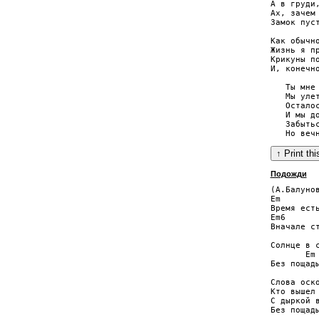
А в груди,
Ах, зачем 
Замок пуст
Как обычно
Жизнь я пр
Крикуны по
И, конечно
   Ты мне 
   Мы улет
   Осталос
   И мы до
   Забытьс
Подожди
(А.Балунов
Em

Время есть
Em6

Вначале ст
          
Солнце в с
       Em

Без пощады
Слова оско
Кто вышел 
С дыркой в
Без пощады