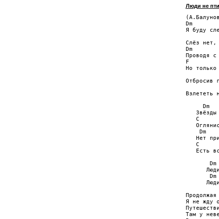
Люди не пт
(А.Балунов
Dm

Я буду сле
          
Слёз нет, 
Dm        
Проводя с 
F         
Но только 
          
Отбросив г
          
Взлететь н
     Dm   
   Звёзды 
   C      
   Оглянис
    Dm    
   Нет при
   C      
   Есть вс
       Dm 
      Люди
       Dm 
      Люди
Продолжая 
Я не жду о
Путешестви
Там у неве