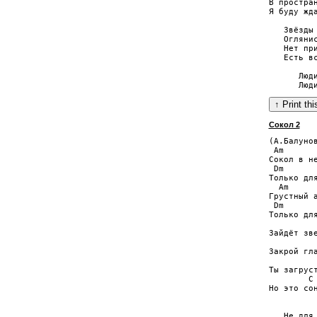
В простран
Я буду жда
   Звёзды 
   Оглянис
   Нет при
   Есть вс
      Люди
Сокол 2
(А.Балунов
 Am

Сокол в не
 Dm

Только для
  Am

Грустный а
 Dm

Только для
          
Зайдёт зве
          
Закрой гла
          
Ты загруст
        C 
Но это сон
          
   Не для 