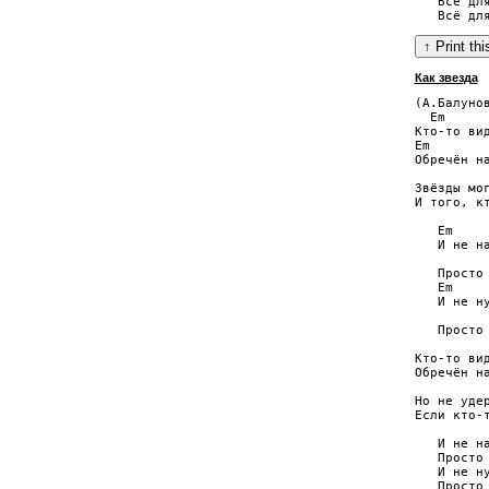
   Всё для
Как звезда
(А.Балунов
  Em     
Кто-то ви
Em        
Обречён на
Звёзды мо
И того, кт
   Em     
   И не н
          
   Просто 
   Em    
   И не н
         
   Просто
Кто-то ви
Обречён на
Но не удер
Если кто-т
   И не н
   Просто 
   И не н