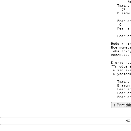
        Em
   Тяжело 
     E7   
   В этом 
          
   Fear an
    C     
   Fear an
          
   Fear an
Небо и пти
Все помест
Тебя приру
Маленький 
Кто-то про
"Ты обречё
Ты это зна
Ты улетаеш
   Тяжело 
   В этом 
   Fear an
   Fear an
NO