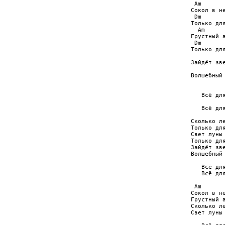
 Am

Сокол в не
 Dm       
Только для
  Am

Грустный а
 Dm       
Только для
          
Зайдёт зве
          
Волшебный 
          
   Всё для
          
   Всё для
Сколько ле
Только для
Свет луны 
Только для
Зайдёт зве
Волшебный 
   Всё для
   Всё для
 Am

Сокол в не
Грустный а
Сколько ле
Свет луны 