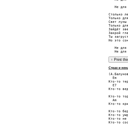
          
   Не для 
Столько ле
Только для
Свет луны 
Только для
Зайдёт зве
Закрой гла
Ты загруст
Но это сон
   Не для 
Страх и нен
(А.Балунов
  Em      
Кто-то тер
  E7      
Кто-то вед
          
Кто-то тор
  Am      
Кто-то кри
Кто-то бер
Кто-то умр
Кто-то не 
Кто-то сос