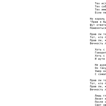
   Тех ист
   Тех соб
   Тех име
   Если пе
Но король 
"Прав я бы
Шут ответи
Поменяться
Прав ли то
Тот, кто п
Прав ли, к
Вечность л
   Хоть с 
   Говорит
   Хоть с 
   И шута 
   Не дура
   Он таку
   Умер он
   С сожал
Прав ли то
Тот, кто п
Прав ли, к
Вечность л
   Лишь гл
   Лезет к
   После с
   Свет зв