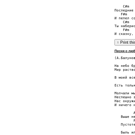
    C#m   
Последние 
   F#m    
И пепел со
    C#m   
Ты наберис
    F#m   
Песня о люб
(А.Балунов
          
На небо бр
Мир раство
          
В моей все
          
Есть тольк
Молчали мы
Неспешно з
Нас окружи
И ничего н
         A
   Выше не
         F
   Пустоте
          
   Быль ил