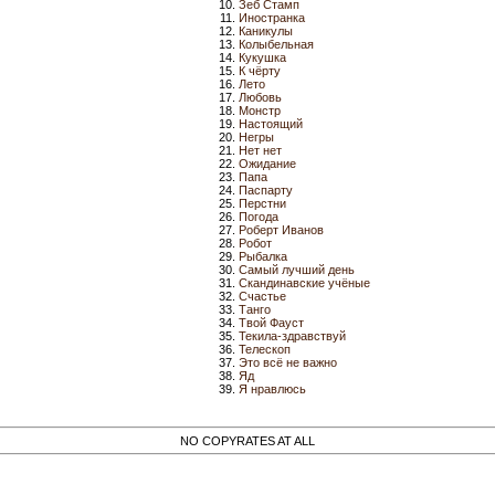
Зеб Стамп
Иностранка
Каникулы
Колыбельная
Кукушка
К чёрту
Лето
Любовь
Монстр
Настоящий
Негры
Нет нет
Ожидание
Папа
Паспарту
Перстни
Погода
Роберт Иванов
Робот
Рыбалка
Самый лучший день
Скандинавские учёные
Счастье
Танго
Твой Фауст
Текила-здравствуй
Телескоп
Это всё не важно
Яд
Я нравлюсь
NO COPYRATES AT ALL