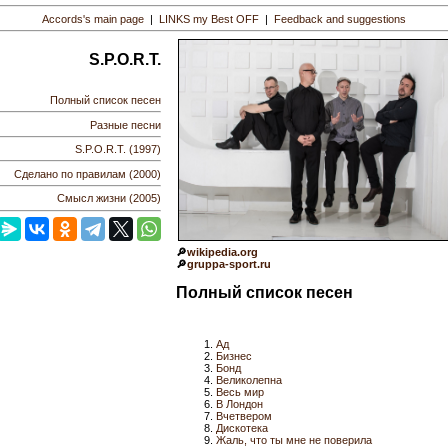
Accords's main page
|
LINKS my Best OFF
|
Feedback and suggestions
S.P.O.R.T.
Полный список песен
Разные песни
S.P.O.R.T. (1997)
Сделано по правилам (2000)
Смысл жизни (2005)
🔎
wikipedia.org
🔎
gruppa-sport.ru
Полный список песен
Ад
Бизнес
Бонд
Великолепна
Весь мир
В Лондон
Вчетвером
Дискотека
Жаль, что ты мне не поверила