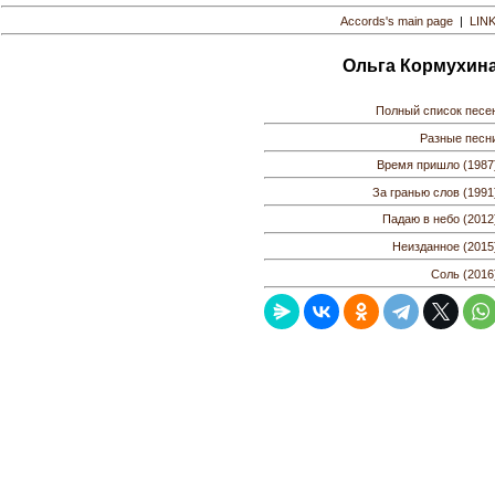
Accords's main page
|
LIN
Ольга Кормухин
Полный список песе
Разные песн
Время пришло (1987
За гранью слов (1991
Падаю в небо (2012
Неизданное (2015
Соль (2016