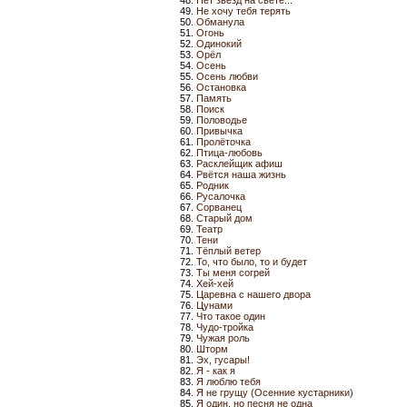
Не хочу тебя терять
Обманула
Огонь
Одинокий
Орёл
Осень
Осень любви
Остановка
Память
Поиск
Половодье
Привычка
Пролёточка
Птица-любовь
Расклейщик афиш
Рвётся наша жизнь
Родник
Русалочка
Сорванец
Старый дом
Театр
Тени
Тёплый ветер
То, что было, то и будет
Ты меня согрей
Хей-хей
Царевна с нашего двора
Цунами
Что такое один
Чудо-тройка
Чужая роль
Шторм
Эх, гусары!
Я - как я
Я люблю тебя
Я не грущу (Осенние кустарники)
Я один, но песня не одна