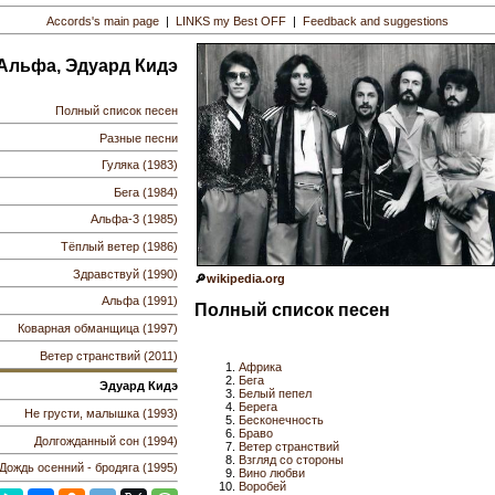
Accords's main page
|
LINKS my Best OFF
|
Feedback and suggestions
Альфа, Эдуард Кидэ
Полный список песен
Разные песни
Гуляка (1983)
Бега (1984)
Альфа-3 (1985)
Тёплый ветер (1986)
Здравствуй (1990)
🔎
wikipedia.org
Альфа (1991)
Полный список песен
Коварная обманщица (1997)
Ветер странствий (2011)
Африка
Бега
Эдуард Кидэ
Белый пепел
Берега
Не грусти, малышка (1993)
Бесконечность
Браво
Долгожданный сон (1994)
Ветер странствий
Взгляд со стороны
Дождь осенний - бродяга (1995)
Вино любви
Воробей