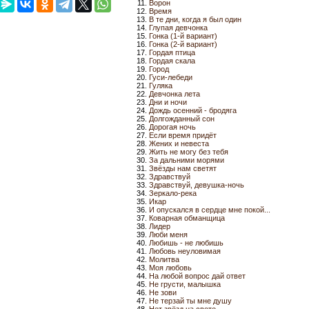
Ворон
Время
В те дни, когда я был один
Глупая девчонка
Гонка (1-й вариант)
Гонка (2-й вариант)
Гордая птица
Гордая скала
Город
Гуси-лебеди
Гуляка
Девчонка лета
Дни и ночи
Дождь осенний - бродяга
Долгожданный сон
Дорогая ночь
Если время придёт
Жених и невеста
Жить не могу без тебя
За дальними морями
Звёзды нам светят
Здравствуй
Здравствуй, девушка-ночь
Зеркало-река
Икар
И опускался в сердце мне покой...
Коварная обманщица
Лидер
Люби меня
Любишь - не любишь
Любовь неуловимая
Молитва
Моя любовь
На любой вопрос дай ответ
Не грусти, малышка
Не зови
Не терзай ты мне душу
Нет звёзд на свете...